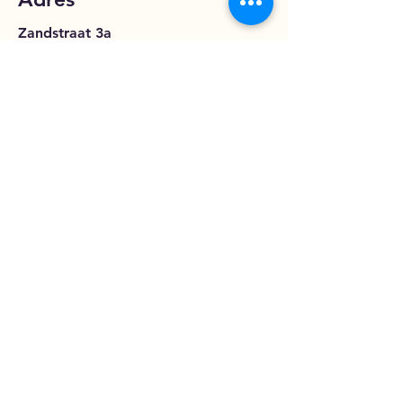
Zandstraat 3a
8500 Kortrijk
Contact
liike.kortrijk@gmail.com
Opening Hours
Enkel op afspraak